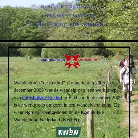
BESTUUR EN CONTACT
NIEUWS VAN LEDEN
LID OF DONATEUR WORDEN
Wandelgroep "de Eekhof" is opgericht in 2005. Tot
december 2009 was de wandelgroep
een werkgroep
van
dorpshuis de Eekhof
in Ekehaar. In december 2009
is de werkgroep omgezet in een wandelvereniging. De
wandelgroep is aangesloten bij de Koninklijke
Wandelbond Nederland (
KWbN
).