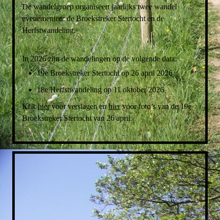
De wandelgroep organiseert jaarlijks twee wandel
evenementen: de Broekstreker Stertocht en de
Herfstwandeling.
I
n 2026 zijn de wandelingen op de volgende data:
19e Broekstreker Stertocht op 26 april 2026
18e Herfstwandeling op 11
oktober 2026
Klik
hier
voor verslagen en
hier
voor foto’s van de 19e
Broekstreker Stertocht van 26 april.