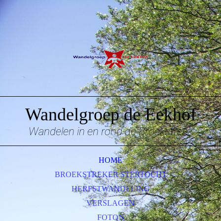
Wandelgroep de Eekhof
Wandelen in en rond de Broekstreek
HOME
BROEKSTREKER STERTOCHT
HERFSTWANDELING
VERSLAGEN
FOTO'S